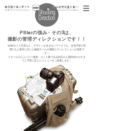
3
PStarの強
み
・
その
は、
撮影の管理ディレクションです！！
WEBサイト写真など、デザインを含まないワークでも、全体予算の管
理のもと案件に応じた撮影チームの構築とディレクションが得意で
す！
​スチールからムービー撮影、セット建て込み対応から国内外のロケま
でご予算に応じたメニューをご提案します。